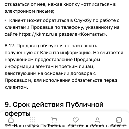
отказаться от нее, нажав кнопку «отписаться» в
электронном письме;
Клиент может обратиться в Службу по работе с
клиентами Продавца по телефону, указанному на
сайте
https://kkmz.ru
в разделе
«Контакты»
.
8.12. Продавец обязуется не разглашать
полученную от Клиента информацию. Не считается
нарушением предоставление Продавцом
информации агентам и третьим лицам,
действующим на основании договора с
Продавцом, для исполнения обязательств перед
клиентом.
9. Срок действия Публичной
оферты
9.1. Настоящая Публичная оферта вступает в силу с
Главная
Каталог
Корзина
Избранные
Кабинет
Сравнение